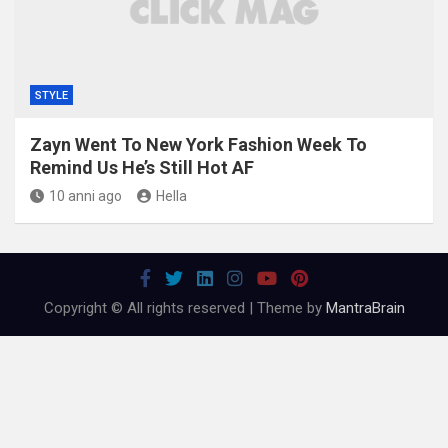
STYLE
Zayn Went To New York Fashion Week To
Remind Us He’s Still Hot AF
10 anni ago
Hella
Copyright © All rights reserved | Theme by
MantraBrain