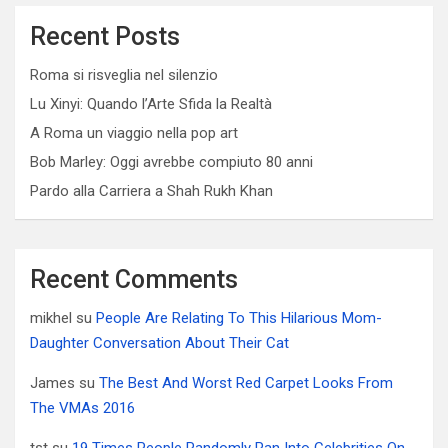
Recent Posts
Roma si risveglia nel silenzio
Lu Xinyi: Quando l’Arte Sfida la Realtà
A Roma un viaggio nella pop art
Bob Marley: Oggi avrebbe compiuto 80 anni
Pardo alla Carriera a Shah Rukh Khan
Recent Comments
mikhel
su
People Are Relating To This Hilarious Mom-
Daughter Conversation About Their Cat
James
su
The Best And Worst Red Carpet Looks From
The VMAs 2016
tst
su
19 Times People Randomly Ran Into Celebrities On