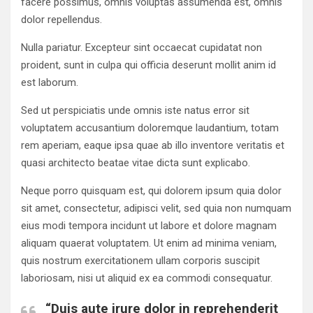
facere possimus, omnis voluptas assumenda est, omnis
dolor repellendus.
Nulla pariatur. Excepteur sint occaecat cupidatat non
proident, sunt in culpa qui officia deserunt mollit anim id
est laborum.
Sed ut perspiciatis unde omnis iste natus error sit
voluptatem accusantium doloremque laudantium, totam
rem aperiam, eaque ipsa quae ab illo inventore veritatis et
quasi architecto beatae vitae dicta sunt explicabo.
Neque porro quisquam est, qui dolorem ipsum quia dolor
sit amet, consectetur, adipisci velit, sed quia non numquam
eius modi tempora incidunt ut labore et dolore magnam
aliquam quaerat voluptatem. Ut enim ad minima veniam,
quis nostrum exercitationem ullam corporis suscipit
laboriosam, nisi ut aliquid ex ea commodi consequatur.
“Duis aute irure dolor in reprehenderit