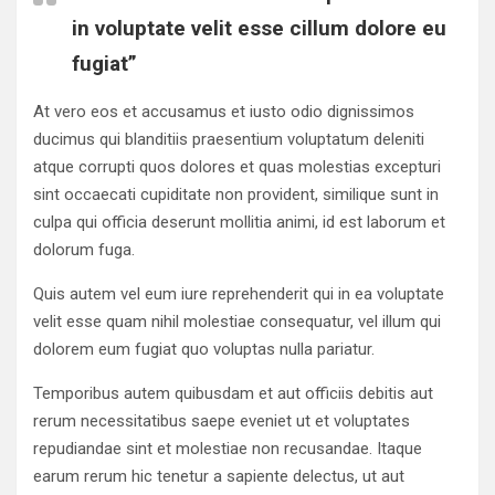
in voluptate velit esse cillum dolore eu
fugiat”
At vero eos et accusamus et iusto odio dignissimos
ducimus qui blanditiis praesentium voluptatum deleniti
atque corrupti quos dolores et quas molestias excepturi
sint occaecati cupiditate non provident, similique sunt in
culpa qui officia deserunt mollitia animi, id est laborum et
dolorum fuga.
Quis autem vel eum iure reprehenderit qui in ea voluptate
velit esse quam nihil molestiae consequatur, vel illum qui
dolorem eum fugiat quo voluptas nulla pariatur.
Temporibus autem quibusdam et aut officiis debitis aut
rerum necessitatibus saepe eveniet ut et voluptates
repudiandae sint et molestiae non recusandae. Itaque
earum rerum hic tenetur a sapiente delectus, ut aut