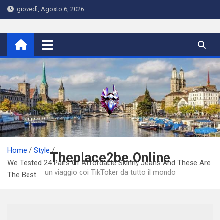
Skip
giovedì, Agosto 6, 2026
to
content
Home
Style
Theplace2be.Online
We Tested 24 Pairs Of Affordable Skinny Jeans And These Are
un viaggio coi TikToker da tutto il mondo
The Best