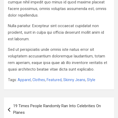
cumque nihil impedit quo minus id quod maxime placeat
facere possimus, omnis voluptas assumenda est, omnis
dolor repellendus.
Nulla pariatur. Excepteur sint occaecat cupidatat non
proident, sunt in culpa qui officia deserunt mollit anim id
est laborum.
Sed ut perspiciatis unde omnis iste natus error sit
voluptatem accusantium doloremque laudantium, totam
rem aperiam, eaque ipsa quae ab illo inventore veritatis et
quasi architecto beatae vitae dicta sunt explicabo.
Tags:
Apparel
,
Clothes
,
Featured
,
Skinny Jeans
,
Style
Navigazione
19 Times People Randomly Ran Into Celebrities On
articoli
Planes