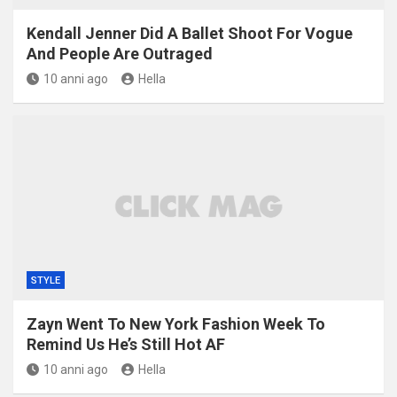
Kendall Jenner Did A Ballet Shoot For Vogue
And People Are Outraged
10 anni ago
Hella
STYLE
Zayn Went To New York Fashion Week To
Remind Us He’s Still Hot AF
10 anni ago
Hella