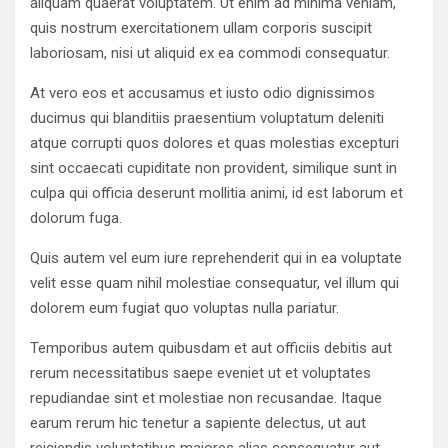
aliquam quaerat voluptatem. Ut enim ad minima veniam,
quis nostrum exercitationem ullam corporis suscipit
laboriosam, nisi ut aliquid ex ea commodi consequatur.
At vero eos et accusamus et iusto odio dignissimos
ducimus qui blanditiis praesentium voluptatum deleniti
atque corrupti quos dolores et quas molestias excepturi
sint occaecati cupiditate non provident, similique sunt in
culpa qui officia deserunt mollitia animi, id est laborum et
dolorum fuga.
Quis autem vel eum iure reprehenderit qui in ea voluptate
velit esse quam nihil molestiae consequatur, vel illum qui
dolorem eum fugiat quo voluptas nulla pariatur.
Temporibus autem quibusdam et aut officiis debitis aut
rerum necessitatibus saepe eveniet ut et voluptates
repudiandae sint et molestiae non recusandae. Itaque
earum rerum hic tenetur a sapiente delectus, ut aut
reiciendis voluptatibus maiores alias consequatur aut