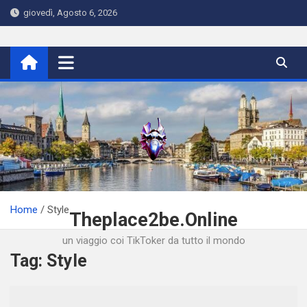
Skip
giovedì, Agosto 6, 2026
to
content
Home
Style
Theplace2be.Online
un viaggio coi TikToker da tutto il mondo
Tag:
Style