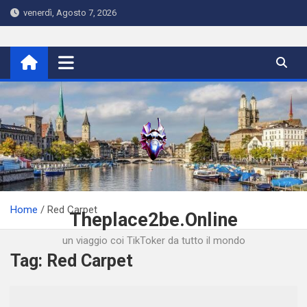
Skip
venerdì, Agosto 7, 2026
to
content
Home
Red Carpet
Theplace2be.Online
un viaggio coi TikToker da tutto il mondo
Tag:
Red Carpet