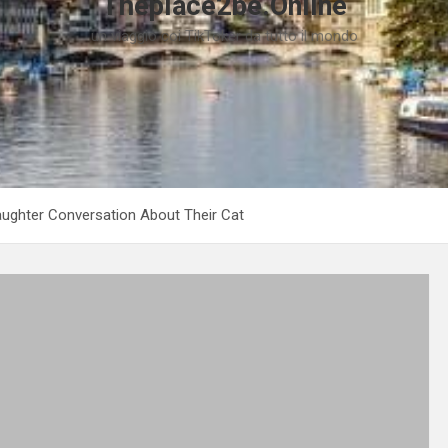
Theplace2be.Online
un viaggio coi TikToker da tutto il mondo
aughter Conversation About Their Cat