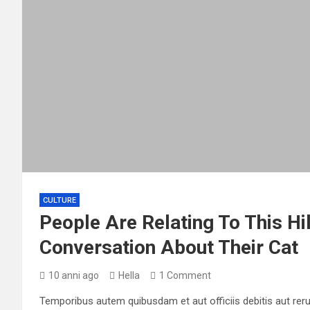
CULTURE
People Are Relating To This H
Conversation About Their Cat
10 anni ago
Hella
1 Comment
Temporibus autem quibusdam et aut officiis debitis aut rer