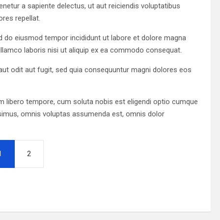
netur a sapiente delectus, ut aut reiciendis voluptatibus
res repellat.
sed do eiusmod tempor incididunt ut labore et dolore magna
ullamco laboris nisi ut aliquip ex ea commodo consequat.
ut odit aut fugit, sed quia consequuntur magni dolores eos
am libero tempore, cum soluta nobis est eligendi optio cumque
ssimus, omnis voluptas assumenda est, omnis dolor
1
2