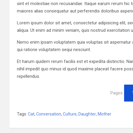
sint et molestiae non recusandae. Itaque earum rerum hic te
maiores alias consequatur aut perferendis doloribus asperio
Lorem ipsum dolor sit amet, consectetur adipisicing elit, 
aliqua. Ut enim ad minim veniam, quis nostrud exercitation 
Nemo enim ipsam voluptatem quia voluptas sit aspernatur a
qui ratione voluptatem sequi nesciunt.
Et harum quidem rerum facilis est et expedita distinctio. N
nihil impedit quo minus id quod maxime placeat facere po
repellendus.
Pages:
Tags:
Cat
,
Conversation
,
Culture
,
Daughter
,
Mother