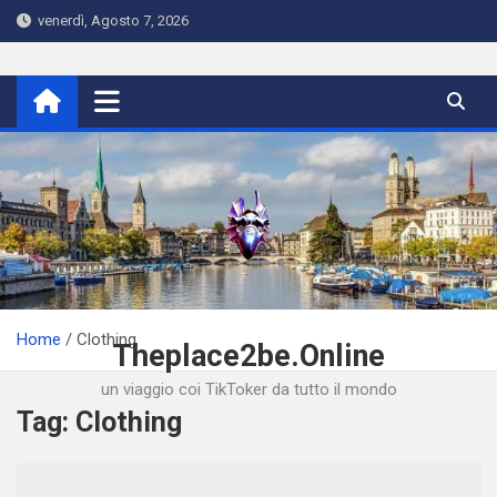
Skip
venerdì, Agosto 7, 2026
to
content
Home
Clothing
Theplace2be.Online
un viaggio coi TikToker da tutto il mondo
Tag:
Clothing