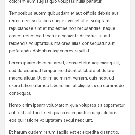
dolorem eum fugiat quo voluptas nulla pariatur.
Temporibus autem quibusdam et aut officiis debitis aut
rerum necessitatibus saepe eveniet ut et voluptates
repudiandae sint et molestiae non recusandae. Itaque
earum rerum hic tenetur a sapiente delectus, ut aut
reiciendis voluptatibus maiores alias consequatur aut
perferendis doloribus asperiores repellat.
Lorem ipsum dolor sit amet, consectetur adipisicing elit,
sed do eiusmod tempor incididunt ut labore et dolore
magna aliqua. Ut enim ad minim veniam, quis nostrud
exercitation ullamco laboris nisi ut aliquip ex ea commodo
consequat.
Nemo enim ipsam voluptatem quia voluptas sit aspernatur
aut odit aut fugit, sed quia consequuntur magni dolores
eos qui ratione voluptatem sequi nesciunt.
Et harum quidem rerum facilis est et expedita distinctio.