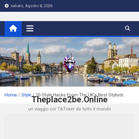
Skip
sabato, Agosto 8, 2026
to
content
Home
Style
10 Style Hacks From The UK’s Best Stylists
Theplace2be.Online
un viaggio coi TikToker da tutto il mondo