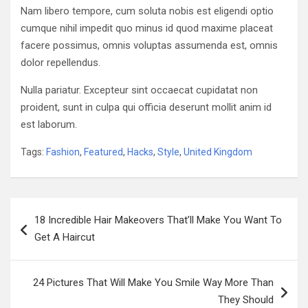
Nam libero tempore, cum soluta nobis est eligendi optio
cumque nihil impedit quo minus id quod maxime placeat
facere possimus, omnis voluptas assumenda est, omnis
dolor repellendus.
Nulla pariatur. Excepteur sint occaecat cupidatat non
proident, sunt in culpa qui officia deserunt mollit anim id
est laborum.
Tags:
Fashion
,
Featured
,
Hacks
,
Style
,
United Kingdom
Navigazione
18 Incredible Hair Makeovers That’ll Make You Want To
articoli
Get A Haircut
24 Pictures That Will Make You Smile Way More Than
They Should