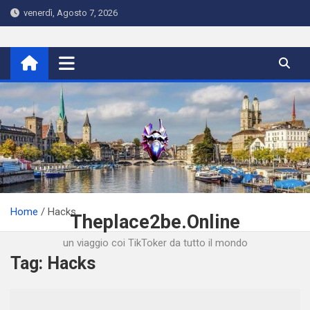
Skip
venerdì, Agosto 7, 2026
to
content
Home
Hacks
Theplace2be.Online
un viaggio coi TikToker da tutto il mondo
Tag:
Hacks