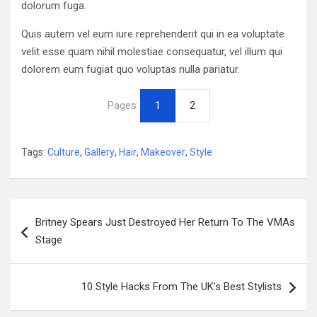
dolorum fuga.
Quis autem vel eum iure reprehenderit qui in ea voluptate
velit esse quam nihil molestiae consequatur, vel illum qui
dolorem eum fugiat quo voluptas nulla pariatur.
Pages:
1
2
Tags:
Culture
,
Gallery
,
Hair
,
Makeover
,
Style
Navigazione
Britney Spears Just Destroyed Her Return To The VMAs
articoli
Stage
10 Style Hacks From The UK’s Best Stylists