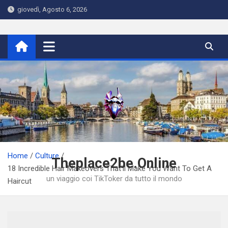
Skip
giovedì, Agosto 6, 2026
to
content
Home
Culture
Theplace2be.Online
18 Incredible Hair Makeovers That’ll Make You Want To Get A
un viaggio coi TikToker da tutto il mondo
Haircut