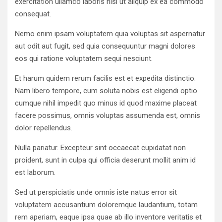
exercitation ullamco laboris nisi ut aliquip ex ea commodo
consequat.
Nemo enim ipsam voluptatem quia voluptas sit aspernatur
aut odit aut fugit, sed quia consequuntur magni dolores
eos qui ratione voluptatem sequi nesciunt.
Et harum quidem rerum facilis est et expedita distinctio.
Nam libero tempore, cum soluta nobis est eligendi optio
cumque nihil impedit quo minus id quod maxime placeat
facere possimus, omnis voluptas assumenda est, omnis
dolor repellendus.
Nulla pariatur. Excepteur sint occaecat cupidatat non
proident, sunt in culpa qui officia deserunt mollit anim id
est laborum.
Sed ut perspiciatis unde omnis iste natus error sit
voluptatem accusantium doloremque laudantium, totam
rem aperiam, eaque ipsa quae ab illo inventore veritatis et