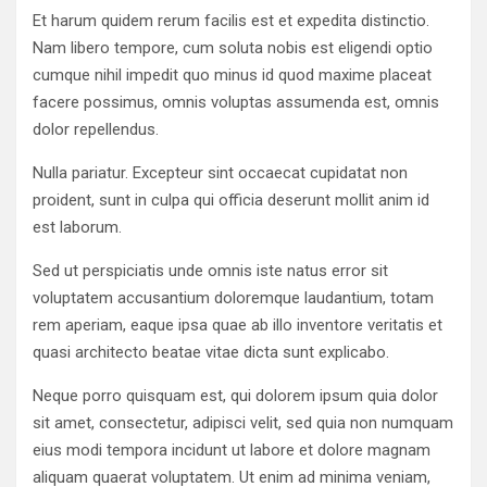
Et harum quidem rerum facilis est et expedita distinctio.
Nam libero tempore, cum soluta nobis est eligendi optio
cumque nihil impedit quo minus id quod maxime placeat
facere possimus, omnis voluptas assumenda est, omnis
dolor repellendus.
Nulla pariatur. Excepteur sint occaecat cupidatat non
proident, sunt in culpa qui officia deserunt mollit anim id
est laborum.
Sed ut perspiciatis unde omnis iste natus error sit
voluptatem accusantium doloremque laudantium, totam
rem aperiam, eaque ipsa quae ab illo inventore veritatis et
quasi architecto beatae vitae dicta sunt explicabo.
Neque porro quisquam est, qui dolorem ipsum quia dolor
sit amet, consectetur, adipisci velit, sed quia non numquam
eius modi tempora incidunt ut labore et dolore magnam
aliquam quaerat voluptatem. Ut enim ad minima veniam,