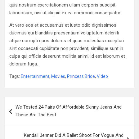
quis nostrum exercitationem ullam corporis suscipit
laboriosam, nisi ut aliquid ex ea commodi consequatur.
At vero eos et accusamus et iusto odio dignissimos
ducimus qui blanditiis praesentium voluptatum deleniti
atque corrupti quos dolores et quas molestias excepturi
sint occaecati cupiditate non provident, similique sunt in
culpa qui officia deserunt mollitia animi, id est laborum et
dolorum fuga.
Tags:
Entertainment
,
Movies
,
Princess Bride
,
Video
Navigazione
We Tested 24 Pairs Of Affordable Skinny Jeans And
articoli
These Are The Best
Kendall Jenner Did A Ballet Shoot For Vogue And