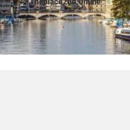
Theplace2be.Online
un viaggio coi TikToker da tutto il mondo