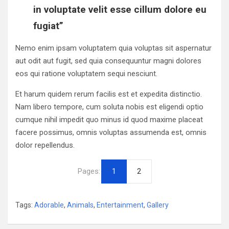
in voluptate velit esse cillum dolore eu
fugiat”
Nemo enim ipsam voluptatem quia voluptas sit aspernatur
aut odit aut fugit, sed quia consequuntur magni dolores
eos qui ratione voluptatem sequi nesciunt.
Et harum quidem rerum facilis est et expedita distinctio.
Nam libero tempore, cum soluta nobis est eligendi optio
cumque nihil impedit quo minus id quod maxime placeat
facere possimus, omnis voluptas assumenda est, omnis
dolor repellendus.
Pages:
1
2
Tags:
Adorable
,
Animals
,
Entertainment
,
Gallery