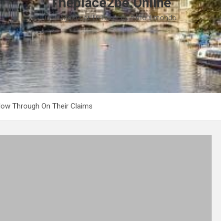
Theplace2be.Online
un viaggio coi TikToker da tutto il mondo
llow Through On Their Claims