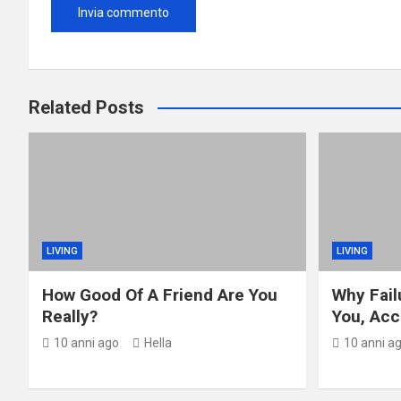
Related Posts
LIVING
LIVING
How Good Of A Friend Are You
Why Fail
Really?
You, Acc
10 anni ago
Hella
10 anni a