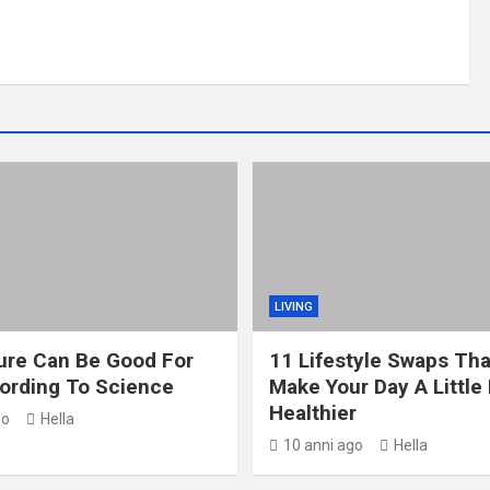
LIVING
ure Can Be Good For
11 Lifestyle Swaps Tha
ording To Science
Make Your Day A Little 
Healthier
go
Hella
10 anni ago
Hella