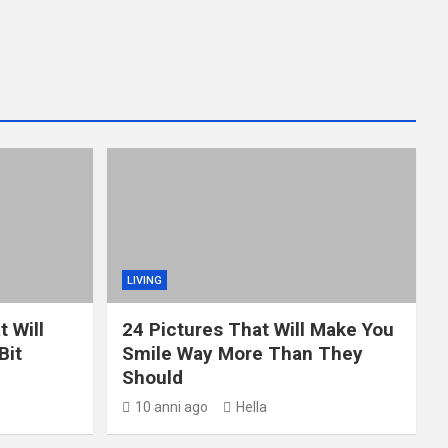
LIVING
t Will
24 Pictures That Will Make You
Bit
Smile Way More Than They
Should
10 anni ago
Hella