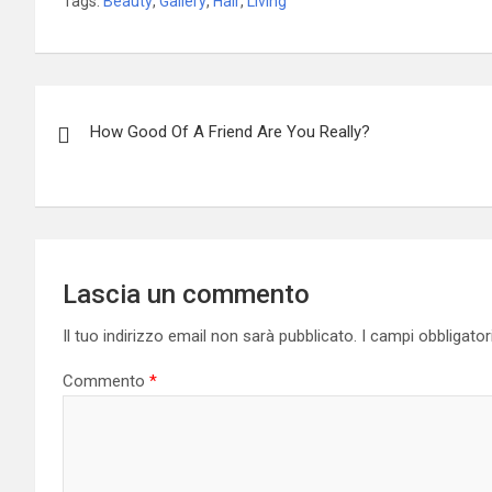
Tags:
Beauty
,
Gallery
,
Hair
,
Living
Navigazione
How Good Of A Friend Are You Really?
articoli
Lascia un commento
Il tuo indirizzo email non sarà pubblicato.
I campi obbligato
Commento
*