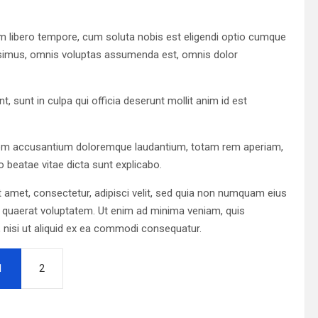
am libero tempore, cum soluta nobis est eligendi optio cumque
ssimus, omnis voluptas assumenda est, omnis dolor
t, sunt in culpa qui officia deserunt mollit anim id est
tatem accusantium doloremque laudantium, totam rem aperiam,
to beatae vitae dicta sunt explicabo.
 amet, consectetur, adipisci velit, sed quia non numquam eius
 quaerat voluptatem. Ut enim ad minima veniam, quis
 nisi ut aliquid ex ea commodi consequatur.
1
2