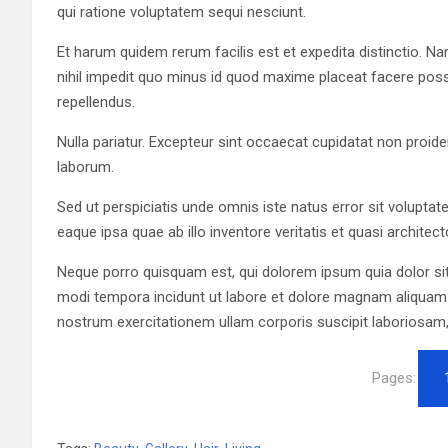
qui ratione voluptatem sequi nesciunt.
Et harum quidem rerum facilis est et expedita distinctio. N
nihil impedit quo minus id quod maxime placeat facere po
repellendus.
Nulla pariatur. Excepteur sint occaecat cupidatat non proiden
laborum.
Sed ut perspiciatis unde omnis iste natus error sit volup
eaque ipsa quae ab illo inventore veritatis et quasi architec
Neque porro quisquam est, qui dolorem ipsum quia dolor sit
modi tempora incidunt ut labore et dolore magnam aliquam
nostrum exercitationem ullam corporis suscipit laboriosam,
Pages: