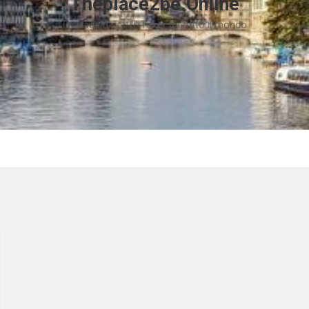
Theplace2be.Online
un viaggio coi TikToker da tutto il mondo