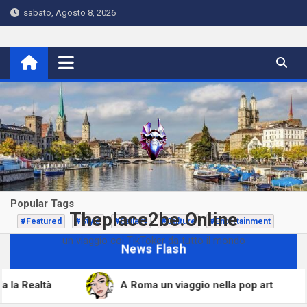
Skip
sabato, Agosto 8, 2026
to
content
Popular Tags
Theplace2be.Online
#Featured
#Style
#Gallery
#Culture
#Entertainment
un viaggio coi TikToker da tutto il mondo
News Flash
 la Realtà
A Roma un viaggio nella pop art