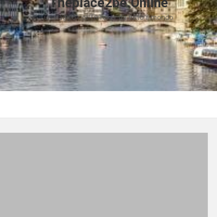
Theplace2be.Online
un viaggio coi TikToker da tutto il mondo