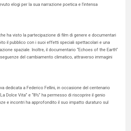
evuto elogi per la sua narrazione poetica e l’intensa
e ha visto la partecipazione di film di genere e documentari
o il pubblico con i suoi effetti speciali spettacolari e una
zazione spaziale. Inoltre, il documentario “Echoes of the Earth”
onseguenze del cambiamento climatico, attraverso immagini
iva dedicata a Federico Fellini, in occasione del centenario
“La Dolce Vita” e “8½” ha permesso di riscoprire il genio
nze e incontri ha approfondito il suo impatto duraturo sul