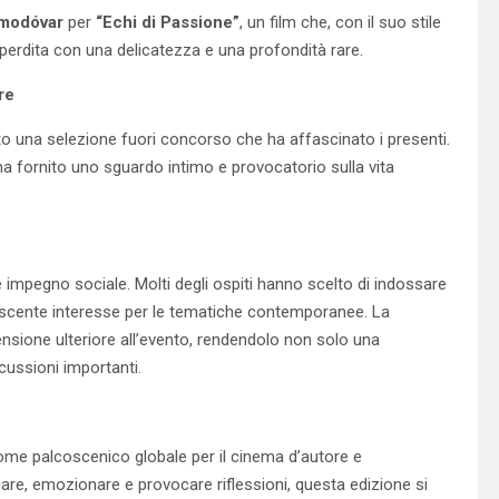
modóvar
per
“Echi di Passione”
, un film che, con il suo stile
 perdita con una delicatezza e una profondità rare.
re
erto una selezione fuori concorso che ha affascinato i presenti.
 ha fornito uno sguardo intimo e provocatorio sulla vita
e impegno sociale. Molti degli ospiti hanno scelto di indossare
escente interesse per le tematiche contemporanee. La
mensione ulteriore all’evento, rendendolo non solo una
ussioni importanti.
come palcoscenico globale per il cinema d’autore e
are, emozionare e provocare riflessioni, questa edizione si