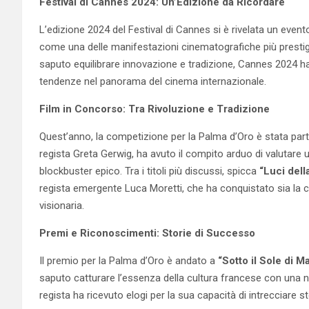
Festival di Cannes 2024: Un’Edizione da Ricordare
L’edizione 2024 del Festival di Cannes si è rivelata un even
come una delle manifestazioni cinematografiche più prestigi
saputo equilibrare innovazione e tradizione, Cannes 2024 ha
tendenze nel panorama del cinema internazionale.
Film in Concorso: Tra Rivoluzione e Tradizione
Quest’anno, la competizione per la Palma d’Oro è stata part
regista Greta Gerwig, ha avuto il compito arduo di valutare
blockbuster epico. Tra i titoli più discussi, spicca
“Luci dell
regista emergente Luca Moretti, che ha conquistato sia la cri
visionaria.
Premi e Riconoscimenti: Storie di Successo
Il premio per la Palma d’Oro è andato a
“Sotto il Sole di Ma
saputo catturare l’essenza della cultura francese con una 
regista ha ricevuto elogi per la sua capacità di intrecciare