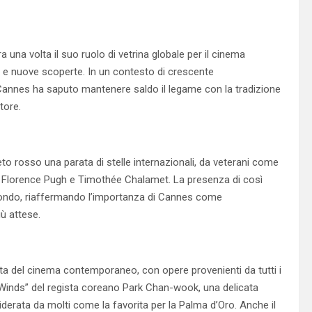
una volta il suo ruolo di vetrina globale per il cinema
i e nuove scoperte. In un contesto di crescente
, Cannes ha saputo mantenere saldo il legame con la tradizione
tore.
peto rosso una parata di stelle internazionali, da veterani come
Florence Pugh e Timothée Chalamet. La presenza di così
il mondo, riaffermando l’importanza di Cannes come
iù attese.
ata del cinema contemporaneo, con opere provenienti da tutti i
ng Winds” del regista coreano Park Chan-wook, una delicata
iderata da molti come la favorita per la Palma d’Oro. Anche il