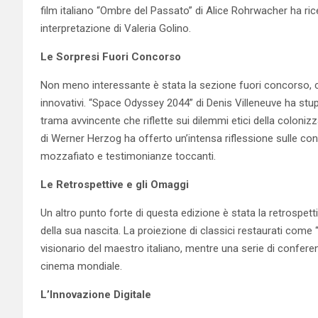
film italiano “Ombre del Passato” di Alice Rohrwacher ha ric
interpretazione di Valeria Golino.
Le Sorpresi Fuori Concorso
Non meno interessante è stata la sezione fuori concorso, ch
innovativi. “Space Odyssey 2044” di Denis Villeneuve ha stupit
trama avvincente che riflette sui dilemmi etici della coloniz
di Werner Herzog ha offerto un’intensa riflessione sulle c
mozzafiato e testimonianze toccanti.
Le Retrospettive e gli Omaggi
Un altro punto forte di questa edizione è stata la retrospett
della sua nascita. La proiezione di classici restaurati come 
visionario del maestro italiano, mentre una serie di confere
cinema mondiale.
L’Innovazione Digitale