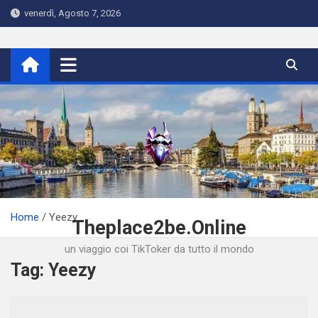
Skip
venerdì, Agosto 7, 2026
to
content
Home
Yeezy
Theplace2be.Online
un viaggio coi TikToker da tutto il mondo
Tag:
Yeezy