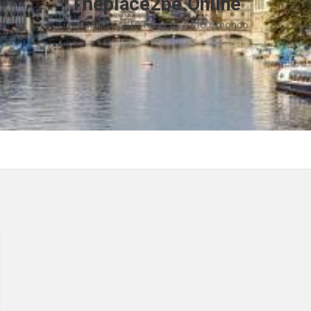
Theplace2be.Online
un viaggio coi TikToker da tutto il mondo