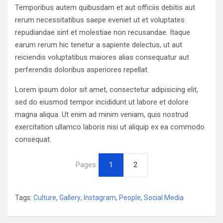
Temporibus autem quibusdam et aut officiis debitis aut
rerum necessitatibus saepe eveniet ut et voluptates
repudiandae sint et molestiae non recusandae. Itaque
earum rerum hic tenetur a sapiente delectus, ut aut
reiciendis voluptatibus maiores alias consequatur aut
perferendis doloribus asperiores repellat.
Lorem ipsum dolor sit amet, consectetur adipisicing elit,
sed do eiusmod tempor incididunt ut labore et dolore
magna aliqua. Ut enim ad minim veniam, quis nostrud
exercitation ullamco laboris nisi ut aliquip ex ea commodo
consequat.
Pages:
1
2
Tags:
Culture
,
Gallery
,
Instagram
,
People
,
Social Media