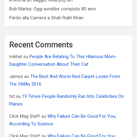
Bob Marley: Oggi avrebbe compiuto 80 anni
Pardo alla Carriera a Shah Rukh Khan
Recent Comments
mikhel
su
People Are Relating To This Hilarious Mom-
Daughter Conversation About Their Cat
James
su
The Best And Worst Red Carpet Looks From
The VMAs 2016
tst
su
19 Times People Randomly Ran Into Celebrities On
Planes
Click Mag Staff
su
Why Failure Can Be Good For You,
According To Science
Click Mag Staff
su
Why Failure Can Be Good For You,