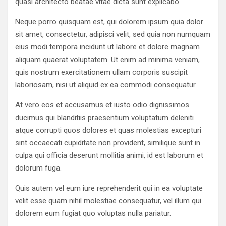
quasi architecto beatae vitae dicta sunt explicabo.
Neque porro quisquam est, qui dolorem ipsum quia dolor
sit amet, consectetur, adipisci velit, sed quia non numquam
eius modi tempora incidunt ut labore et dolore magnam
aliquam quaerat voluptatem. Ut enim ad minima veniam,
quis nostrum exercitationem ullam corporis suscipit
laboriosam, nisi ut aliquid ex ea commodi consequatur.
At vero eos et accusamus et iusto odio dignissimos
ducimus qui blanditiis praesentium voluptatum deleniti
atque corrupti quos dolores et quas molestias excepturi
sint occaecati cupiditate non provident, similique sunt in
culpa qui officia deserunt mollitia animi, id est laborum et
dolorum fuga.
Quis autem vel eum iure reprehenderit qui in ea voluptate
velit esse quam nihil molestiae consequatur, vel illum qui
dolorem eum fugiat quo voluptas nulla pariatur.