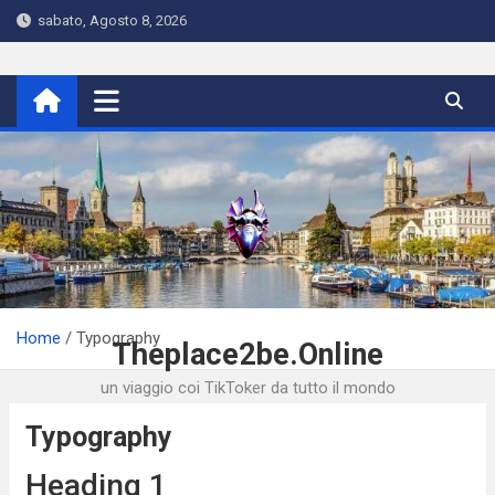
Skip
sabato, Agosto 8, 2026
to
content
Home
Typography
Theplace2be.Online
un viaggio coi TikToker da tutto il mondo
Typography
Heading 1