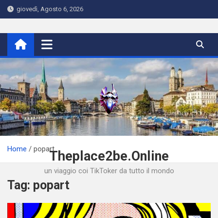
Skip
giovedì, Agosto 6, 2026
to
content
Home
popart
Theplace2be.Online
un viaggio coi TikToker da tutto il mondo
Tag:
popart