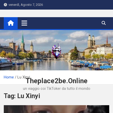
Skip
venerdì, Agosto 7, 2026
to
content
Home
Lu Xinyi
Theplace2be.Online
un viaggio coi TikToker da tutto il mondo
Tag:
Lu Xinyi