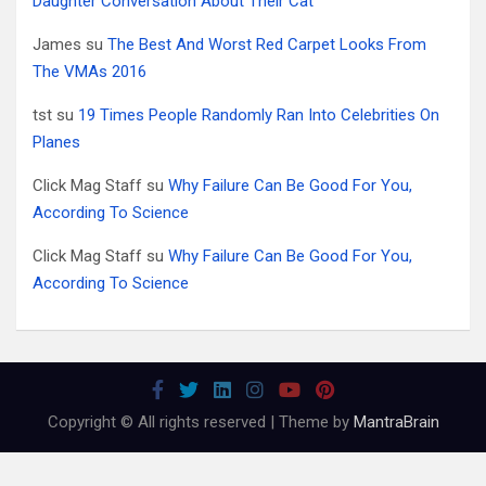
Daughter Conversation About Their Cat
James
su
The Best And Worst Red Carpet Looks From
The VMAs 2016
tst
su
19 Times People Randomly Ran Into Celebrities On
Planes
Click Mag Staff
su
Why Failure Can Be Good For You,
According To Science
Click Mag Staff
su
Why Failure Can Be Good For You,
According To Science
Copyright © All rights reserved | Theme by
MantraBrain