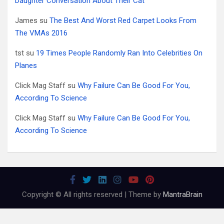
Daughter Conversation About Their Cat
James
su
The Best And Worst Red Carpet Looks From
The VMAs 2016
tst
su
19 Times People Randomly Ran Into Celebrities On
Planes
Click Mag Staff
su
Why Failure Can Be Good For You,
According To Science
Click Mag Staff
su
Why Failure Can Be Good For You,
According To Science
Copyright © All rights reserved | Theme by
MantraBrain