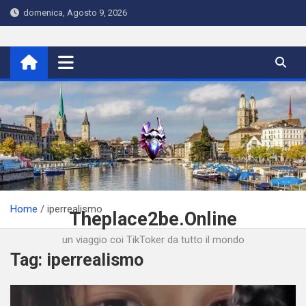
Skip
domenica, Agosto 9, 2026
to
content
Home
iperrealismo
Theplace2be.Online
un viaggio coi TikToker da tutto il mondo
Tag:
iperrealismo